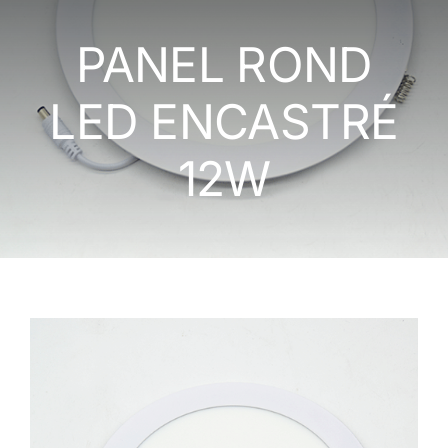
LUMINAIRES EXTERIEURS
PANEL ROND
APPAREILLAGE ÉLECTRIQUE
LED ENCASTRÉ
12W
NOS MONTAGES