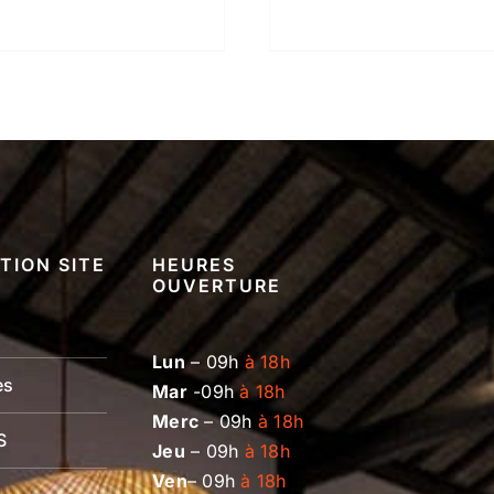
TION SITE
HEURES
OUVERTURE
Lun
– 09h
à 18h
es
Mar
-09h
à 18h
Merc
– 09h
à 18h
S
Jeu
– 09h
à 18h
Ven
– 09h
à 18h