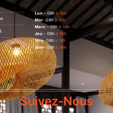
Lun
– 09h
à 18h
es
Mar
-09h
à 18h
Merc
– 09h
à 18h
S
Jeu
– 09h
à 18h
Ven
– 09h
à 18h
Sam
– 09h
à 18h
Suivez-Nous