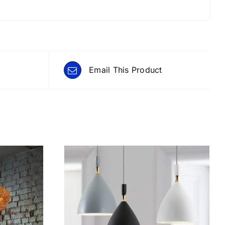
Email This Product
S