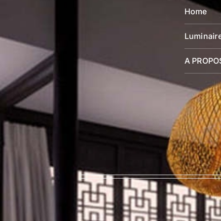
Home
Luminair
A PROPO